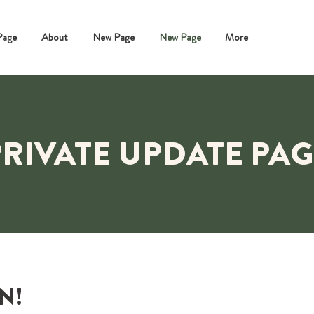
Page
About
New Page
New Page
More
PRIVATE UPDATE PAG
N!