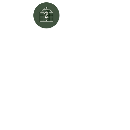
डाक पता:
पीओ बॉक्स 566
मेफ़ील्ड, KY
42066
भौतिक पता:
111 उत्तर सटन लेन La
मेफ़ील्ड, KY
42066
Physical address:
111 North Sutton Lane
Mayfield, KY
42066
फोन:
270.247.5677
ईमेल:
mayfield1ag@gmail.com
द्वारा बनाई गई वेबसाइट:
Little